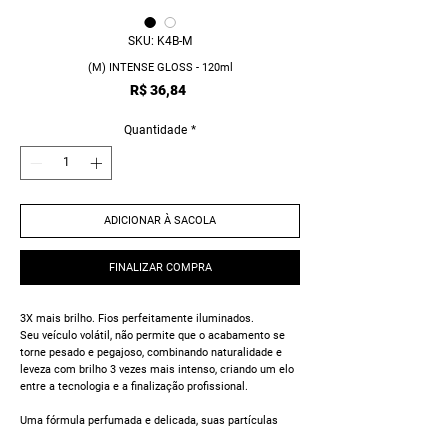
SKU: K4B-M
(M) INTENSE GLOSS - 120ml
Preço
R$ 36,84
Quantidade
*
ADICIONAR À SACOLA
FINALIZAR COMPRA
3X mais brilho. Fios perfeitamente iluminados.
Seu veículo volátil, não permite que o acabamento se
torne pesado e pegajoso, combinando naturalidade e
leveza com brilho 3 vezes mais intenso, criando um elo
entre a tecnologia e a finalização profissional.
Uma fórmula perfumada e delicada, suas partículas
refletem a luz, proporcionanddo um resultado