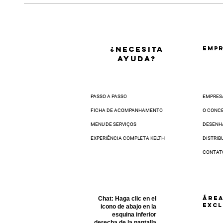
O prazo de entrega varia de acordo com
• Ou agendar uma data para a coleta do
Para estimar a data aproximada, insira
Você receberá o código de postagem po
Seu produto será enviado ao nosso Centr
Vale-Troca em até
5 dias via nosso can
¿NECESITA
EMPR
32 dias úteis.
AYUDA?
PASSO A PASSO
EMPRES
FICHA DE ACOMPANHAMENTO
O CONC
MENU DE SERVIÇOS
DESENH
EXPERIÊNCIA COMPLETA KELTH
DISTRIB
CONTAT
ÁRE
Chat:
Haga clic en el
EXCL
icono de abajo en la
esquina inferior
derecha de la pantalla