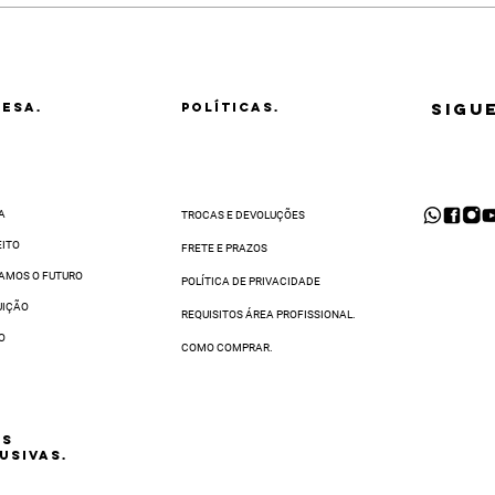
 a região.
 produto a ser trocado. Vamos retirá-lo na sua casa ou em qualquer end
 o CEP ao finalizar sua compra
r e-mail em até
48 horas
após a abertura da solicitação de troca.
o de Distribuição. Depois de recebê-lo, faremos uma inspeção e, se tudo 
al de WhatsApp
. O prazo para completar a sua solicitação de troca varia 
SIGU
ESA.
POLÍTICAS.
A
TROCAS E DEVOLUÇÕES
EITO
FRETE E PRAZOS
AMOS O FUTURO
POLÍTICA DE PRIVACIDADE
UIÇÃO
REQUISITOS ÁREA PROFISSIONAL.
O
COMO COMPRAR.
AS
USIVAS.