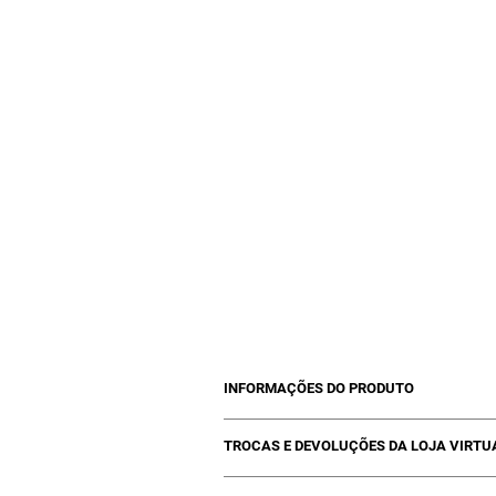
ní
hid
INFORMAÇÕES DO PRODUTO
01 Máscara Energizante - 1Kg
TROCAS E DEVOLUÇÕES DA LOJA VIRTU
Trocas poderão ocorrer se estiver com