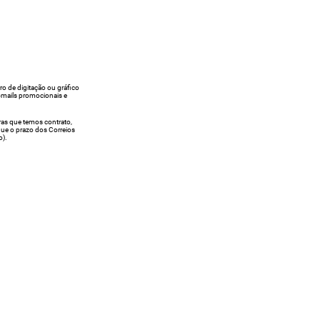
rro de digitação ou gráfico
e-mails promocionais e
ras que temos contrato,
egue o prazo dos Correios
o).