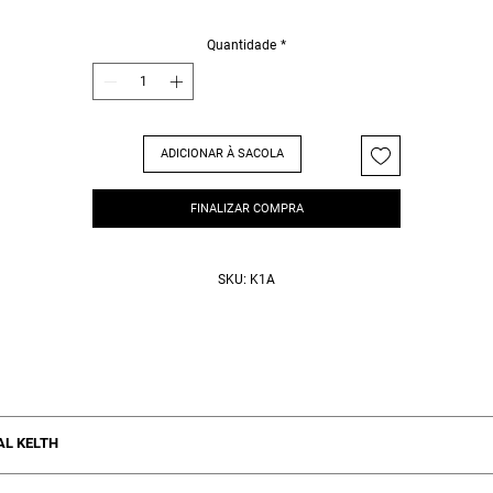
vel totalmente superior entre as demais hidratações existentes no mercado e essa
ratação profissional.
Quantidade
*
ADICIONAR À SACOLA
FINALIZAR COMPRA
SKU: K1A
AL KELTH
 a embalagem inviolada/intacta ou com problemas de vazamento na válvu