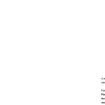
A e
ret
Por
Pe
bu
su