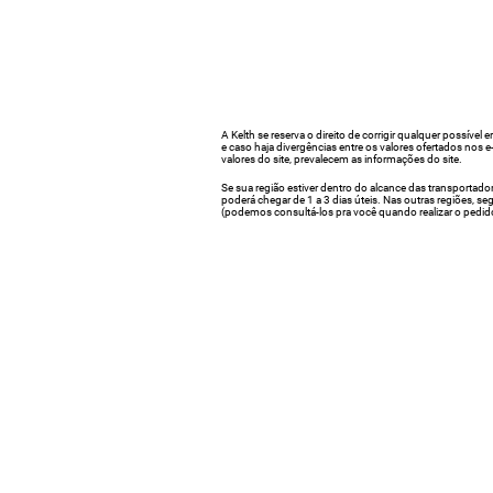
A Kelth se reserva o direito de corrigir qualquer possível e
e caso haja divergências entre os valores ofertados nos 
valores do site, prevalecem as informações do site.
Se sua região estiver dentro do alcance das transportado
poderá chegar de 1 a 3 dias úteis. Nas outras regiões, s
(podemos consultá-los pra você quando realizar o pedid