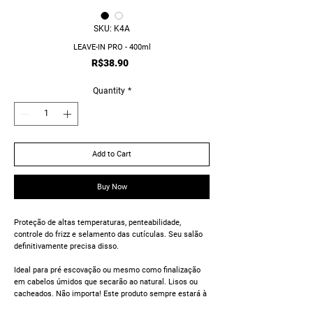
SKU: K4A
LEAVE-IN PRO - 400ml
Price
R$38.90
Quantity
*
Add to Cart
Buy Now
Proteção de altas temperaturas, penteabilidade,
controle do frizz e selamento das cutículas. Seu salão
definitivamente precisa disso.
Ideal para pré escovação ou mesmo como finalização
em cabelos úmidos que secarão ao natural. Lisos ou
cacheados. Não importa! Este produto sempre estará à
altura das exigências dos mais altos profissionais da