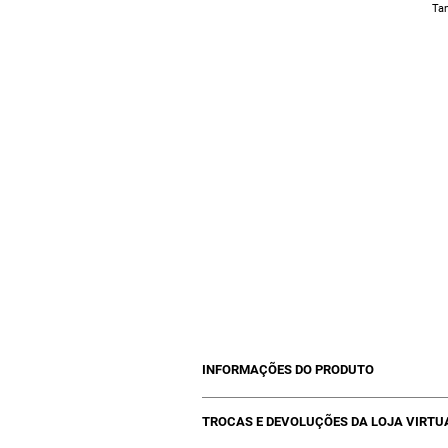
Ta
ade
bar
Se
rep
INFORMAÇÕES DO PRODUTO
Itens inclusos no Kit Pós Progressiva - 
TROCAS E DEVOLUÇÕES DA LOJA VIRTU
01 Shampoo Pós Progressiva - 400m