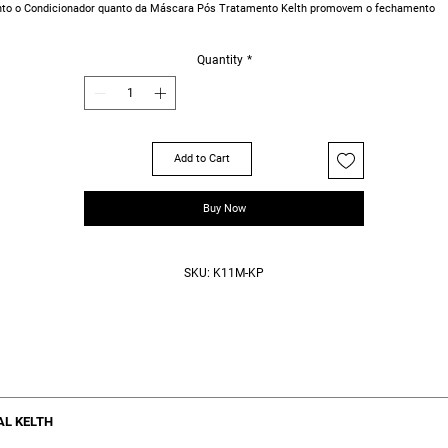
nto o Condicionador quanto da Máscara Pós Tratamento Kelth promovem o fechamento
quado das cutículas, protegendo o fio e o tratamento da ação externa ao fio e criando um
reira de proteção para que os nutrientes não saiam
Quantity
*
u tratamento tem uma necessidade. Nós balanceamos essa necessidade em doses que
õe diariamente para seu look continuar perfeito!
Add to Cart
Buy Now
SKU: K11M-KP
03 peças Kelth:
AL KELTH
l