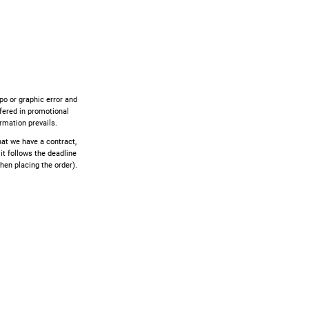
ypo or graphic error and
ffered in promotional
rmation prevails.
that we have a contract,
 it follows the deadline
hen placing the order).