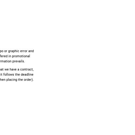
ypo or graphic error and
ffered in promotional
rmation prevails.
that we have a contract,
 it follows the deadline
hen placing the order).