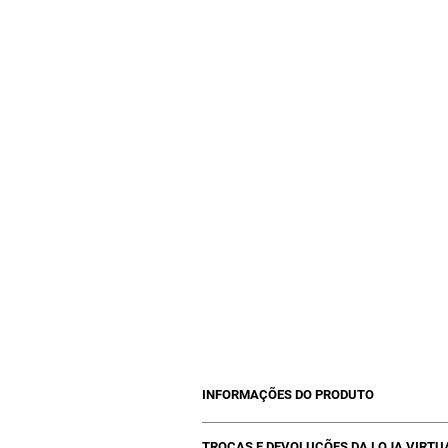
INFORMAÇÕES DO PRODUTO
01 Pincel profissional Kelth com 10 con
TROCAS E DEVOLUÇÕES DA LOJA VIRTU