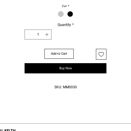
Cor
*
Quantity
*
Add to Cart
Buy Now
SKU: MM0030
juntos de cerdas para aplicação de produtos ou tinturas.
AL KELTH