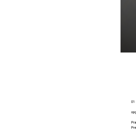
01 
opç
Pr
Pr