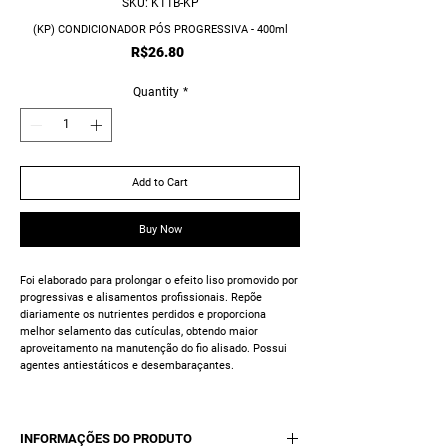
SKU: K11B-KP
(KP) CONDICIONADOR PÓS PROGRESSIVA - 400ml
Price
R$26.80
Quantity
*
Add to Cart
Buy Now
Foi elaborado para prolongar o efeito liso promovido por
progressivas e alisamentos profissionais. Repõe
diariamente os nutrientes perdidos e proporciona
melhor selamento das cutículas, obtendo maior
aproveitamento na manutenção do fio alisado. Possui
agentes antiestáticos e desembaraçantes.
INFORMAÇÕES DO PRODUTO