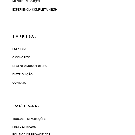
varia conforme a sua região e pode levar até
MENU DE SERVIÇOS
32 dias úteis.
EXPERIÊNCIA COMPLETA KELTH
EMPRESA.
EMPRESA
O CONCEITO
DESENHAMOS O FUTURO
DISTRIBUIÇÃO
CONTATO
POLÍTICAS.
TROCAS E DEVOLUÇÕES
FRETE E PRAZOS
POLÍTICA DE PRIVACIDADE