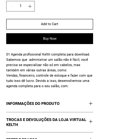
Add to Cart
Buy Now
01 Agenda profissional Kelth completa para download.
Sabemos que administrar um salão não é fácil, você
precisa se especializar não só em cabelos, mas
também em várias outras áreas, como:
Vendas, financeiro, controle de estoque e fazer com que
tudo isso dê lucro. Devido a isso, desenvolvemos uma
agenda completa para o seu salão, com:
Agendamento dos seus serviços, Valores, Comissões,
Fechamentos semanais e Fechamentos Mensais.
INFORMAÇÕES DO PRODUTO
No momento disponível apenas em Mídia digital, para
impressão em gráficas por conta do cliente.
Apenas em Mídia digital, para impressão em
No arquivo contém instruções para impressão e
TROCAS E DEVOLUÇÕES DA LOJA VIRTUAL
gráficas por conta do cliente.
encadernação.
KELTH
No arquivo contém instruções para
Clique abaixo para baixar Agenda Profissional, é
impressão e encadernação.
Trocas poderão ocorrer se estiver com a
gratuito.