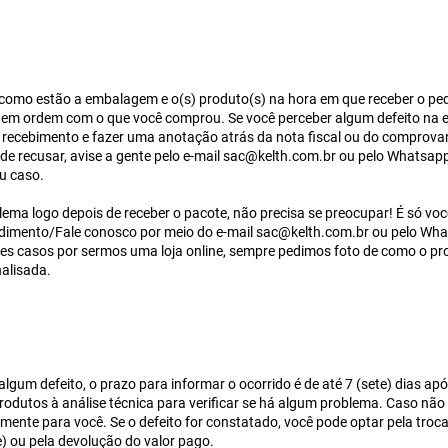
 como estão a embalagem e o(s) produto(s) na hora em que receber o ped
ar em ordem com o que você comprou. Se você perceber algum defeito na
o recebimento e fazer uma anotação atrás da nota fiscal ou do comprova
de recusar, avise a gente pelo e-mail
sac@kelth.com.br
ou pelo Whatsapp
u caso.
lema logo depois de receber o pacote, não precisa se preocupar! É só vo
ndimento/Fale conosco por meio do e-mail
sac@kelth.com.br
ou pelo Wha
stes casos por sermos uma loja online, sempre pedimos foto de como o 
nalisada.
lgum defeito, o prazo para informar o ocorrido é de até 7 (sete) dias a
rodutos à análise técnica para verificar se há algum problema. Caso não 
ente para você. Se o defeito for constatado, você pode optar pela troca
) ou pela devolução do valor pago.