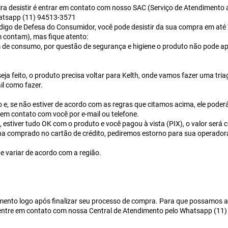
ra desistir é entrar em contato com nosso SAC (Serviço de Atendimento ao
tsapp (11) 94513-3571
igo de Defesa do Consumidor, você pode desistir da sua compra em até 7 
 contam), mas fique atento:
e consumo, por questão de segurança e higiene o produto não pode ap
ja feito, o produto precisa voltar para Kelth, onde vamos fazer uma triag
il como fazer.
o e, se não estiver de acordo com as regras que citamos acima, ele poderá
em contato com você por e-mail ou telefone.
, estiver tudo OK com o produto e você pagou à vista (PIX), o valor será
nha comprado no cartão de crédito, pediremos estorno para sua operadora
e variar de acordo com a região.
mento logo após finalizar seu processo de compra. Para que possamos agi
 entre em contato com nossa Central de Atendimento pelo Whatsapp (11)