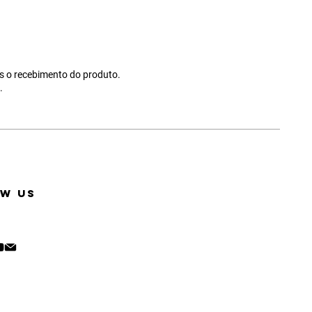
ós o recebimento do produto.
.
W US