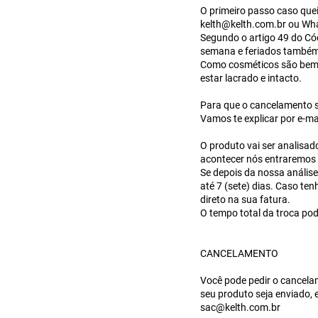
O primeiro passo caso quei
kelth@kelth.com.br
ou Wha
Segundo o artigo 49 do Cód
semana e feriados também
Como cosméticos são bem d
estar lacrado e intacto.
Para que o cancelamento se
Vamos te explicar por e-ma
O produto vai ser analisad
acontecer nós entraremos 
Se depois da nossa análise
até 7 (sete) dias. Caso te
direto na sua fatura.
O tempo total da troca pod
CANCELAMENTO
Você pode pedir o cancela
seu produto seja enviado,
sac@kelth.com.br