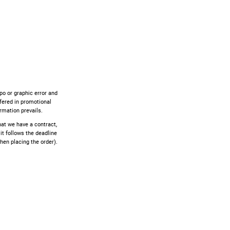
ypo or graphic error and
ffered in promotional
rmation prevails.
that we have a contract,
 it follows the deadline
hen placing the order).