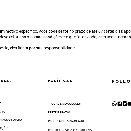
sem motivo específico, você pode se for no prazo de até 07 (sete) dias ap
eve estar nas mesmas condições em que foi enviado, sem uso e lacrado
orte, eles ficam por sua responsabilidade.
FOLLO
ESA.
POLÍTICAS.
A
TROCAS E DEVOLUÇÕES
EITO
FRETE E PRAZOS
AMOS O FUTURO
POLÍTICA DE PRIVACIDADE
UIÇÃO
REQUISITOS ÁREA PROFISSIONAL.