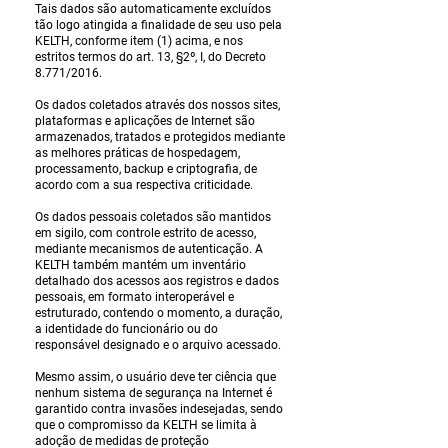
Tais dados são automaticamente excluídos
tão logo atingida a finalidade de seu uso pela
KELTH, conforme item (1) acima, e nos
estritos termos do art. 13, §2º, I, do Decreto
8.771/2016.
Os dados coletados através dos nossos sites,
plataformas e aplicações de Internet são
armazenados, tratados e protegidos mediante
as melhores práticas de hospedagem,
processamento, backup e criptografia, de
acordo com a sua respectiva criticidade.
Os dados pessoais coletados são mantidos
em sigilo, com controle estrito de acesso,
mediante mecanismos de autenticação. A
KELTH também mantém um inventário
detalhado dos acessos aos registros e dados
pessoais, em formato interoperável e
estruturado, contendo o momento, a duração,
a identidade do funcionário ou do
responsável designado e o arquivo acessado.
Mesmo assim, o usuário deve ter ciência que
nenhum sistema de segurança na Internet é
garantido contra invasões indesejadas, sendo
que o compromisso da KELTH se limita à
adoção de medidas de proteção