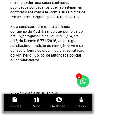
mesmo excluir quaisquer conteúdos
publicados por usuários que não estejam em
conformidade com a lei, com a sua Política de
Privacidade e Segurança ou Termos de Uso.
Essa condição, porém, não configura
obrigação da KELTH, sendo que, por força do
art. 15, parágrafo 3o da Lei 12.965/14, art. 11
e 15, do Decreto 8.771/2016, via de regra
solicitações de edição ou remoção devem se
dar sob a forma de ordem judicial, solicitação
do Ministério Público, de autoridade policial
ou administrativa.
2
8. EMAILS NÃO SOLICITADOS
Pedidos
Vale
Cashback
Indique
Nossos sites, plataformas e aplicações de
Internet buscam evitar o envio de e-mails não-
solicitados, restringindo as comunicações
com você a assuntos que sejam relevantes ou