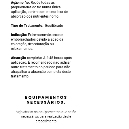
Ação no fio:
Repõe todas as
propriedades do fio numa única
aplicação, porém com menor teor de
absorção dos nutrientes no fio.
Tipo de Tratamento:
Equilibrado
Indicação:
Extremamente secos e
emborrachados devido a ação da
coloração, descoloração ou
relaxamentos.
Absorção completa:
Até 48 horas após
aplicação. É recomendado não aplicar
outro tratamento no período para não
atrapalhar a absorção completa deste
tratamento.
equipamentos
NECESSÁRIOS.
Veja abaixo os equipamentos que serão
necessários para realização deste
procedimento