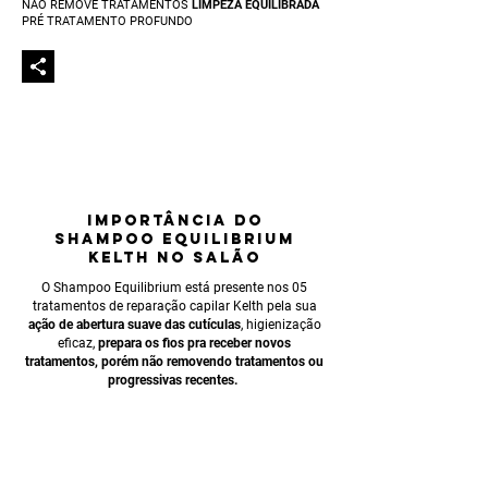
NÃO REMOVE TRATAMENTOS
LIMPEZA EQUILIBRADA
PRÉ TRATAMENTO PROFUNDO
IMPORTÂNCIA
DO
SHAMPOO EQUILIBRIUM
KELTH NO SALÃO
O Shampoo Equilibrium está presente nos 05
tratamentos de reparação capilar Kelth pela sua
ação de abertura suave das cutículas
, higieniza
ção
eficaz,
prepara os fios pra receber
novos
tratamentos, porém não removendo tratamentos ou
progressivas recentes.