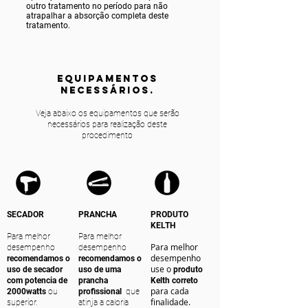
outro tratamento no período para não
atrapalhar a absorção completa deste
tratamento.
equipamentos
NECESSÁRIOS.
Veja abaixo os equipamentos que serão
necessários para realização deste
procedimento
SECADOR
PRANCHA
PRODUTO
KELTH
Para melhor
Para melhor
Para melhor
desempenho
desempenho
desempenho
recomendamos o
recomendamos o
use o
uso de secador
uso de uma
produto
com potencia de
prancha
Kelth correto
para cada
2000watts
ou
profissional
que
finalidade.
superior.
atinja a caloria