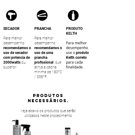
SECADOR
PRANCHA
PRODUTO
KELTH
Para melhor
Para melhor
Para melhor
desempenho
desempenho
desempenho
recomendamos o
recomendamos o
use o
uso de secador
uso de uma
produto
com potencia de
prancha
Kelth correto
para cada
2000watts
ou
profissional
que
finalidade.
superior.
atinja a caloria
mínima de 180°C
/ 356°F.
PRODUTOS
NECESSÁRIOS.
Veja abaixo os produtos que serão
utilizados neste procedimento