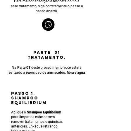
Para melhor absorção e resposta do fio a
esse tratamento, siga corretamente o passo a
passo abaixo.
PARTE 01
TRATAMENTO.
Na
Parte 01
deste procedimento você estará
realizado a reposição de
aminácidos, fibra e água
.
PASSO 1.
SHAMPOO
EQUILIBRIUM
Aplique o
Shampoo Equilibrium
para limpar os cabelos sem
remover tratamentos e químicas
anteriores. Enxágue ret
irando
todo o produto.