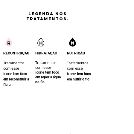
LEGENDA nos
tratamentos.
RECONTRUÇÃO
HIDRATAÇÃO
NUTRIÇÃO
Tratamentos
Tratamentos
Tratamentos
com esse
com esse
com esse
icone
te
m foco
icone
icone
te
m foco
te
m foco
em repor a água
.
em reconstruir a
em nutrir o fio
.
no fio
.
fibra