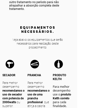
outro tratamento no período para não
atrapalhar a absorção completa deste
tratamento.
equipamentos
NECESSÁRIOS.
Veja abaixo os equipamentos que serão
necessários para realização deste
procedimento
SECADOR
PRANCHA
PRODUTO
KELTH
Para melhor
Para melhor
Para melhor
desempenho
desempenho
desempenho
recomendamos o
recomendamos o
use o
uso de secador
uso de uma
produto
com potencia de
prancha
Kelth correto
para cada
2000watts
ou
profissional
que
finalidade.
superior.
atinja a caloria