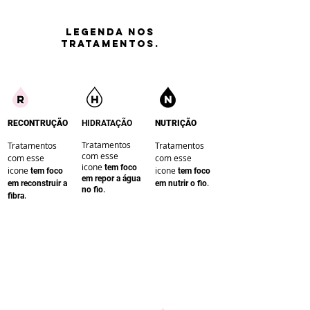
LEGENDA nos
tratamentos.
RECONTRUÇÃO
HIDRATAÇÃO
NUTRIÇÃO
Tratamentos
Tratamentos
Tratamentos
com esse
com esse
com esse
icone
te
m foco
icone
icone
te
m foco
te
m foco
em repor a água
.
em reconstruir a
em nutrir o fio
.
no fio
.
fibra