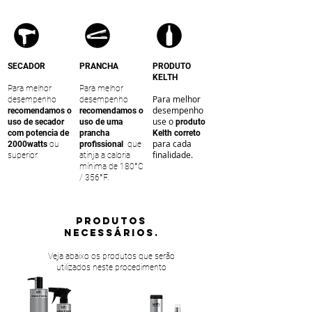
SECADOR
PRANCHA
PRODUTO
KELTH
Para melhor
Para melhor
Para melhor
desempenho
desempenho
desempenho
recomendamos o
recomendamos o
use o
uso de secador
uso de uma
produto
com potencia de
prancha
Kelth correto
para cada
2000watts
ou
profissional
que
finalidade.
superior.
atinja a caloria
mínima de 180°C
/ 356°F.
PRODUTOS
NECESSÁRIOS.
Veja abaixo os produtos que serão
utilizados neste procedimento