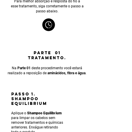
Para melhor absorção e resposta do fio a
esse tratamento, siga corretamente o passo a
passo abaixo.
PARTE 01
TRATAMENTO.
Na
Parte 01
deste procedimento você estará
realizado a reposição de
aminácidos, fibra e água
.
PASSO 1.
SHAMPOO
EQUILIBRIUM
Aplique o
Shampoo Equilibrium
para limpar os cabelos sem
remover tratamentos e químicas
anteriores. Enxágue ret
irando
todo o produto.