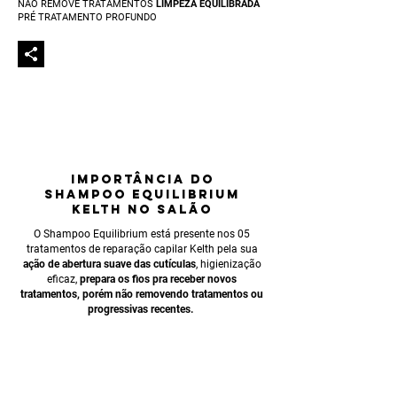
NÃO REMOVE TRATAMENTOS
LIMPEZA EQUILIBRADA
PRÉ TRATAMENTO PROFUNDO
IMPORTÂNCIA
DO
SHAMPOO EQUILIBRIUM
KELTH NO SALÃO
O Shampoo Equilibrium está presente nos 05
tratamentos de reparação capilar Kelth pela sua
ação de abertura suave das cutículas
, higieniza
ção
eficaz,
prepara os fios pra receber
novos
tratamentos, porém não removendo tratamentos ou
progressivas recentes.