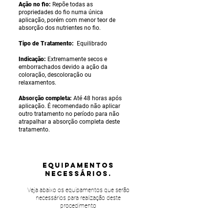
Ação no fio:
Repõe todas as
propriedades do fio numa única
aplicação, porém com menor teor de
absorção dos nutrientes no fio.
Tipo de Tratamento:
Equilibrado
Indicação:
Extremamente secos e
emborrachados devido a ação da
coloração, descoloração ou
relaxamentos.
Absorção completa:
Até 48 horas após
aplicação. É recomendado não aplicar
outro tratamento no período para não
atrapalhar a absorção completa deste
tratamento.
equipamentos
NECESSÁRIOS.
Veja abaixo os equipamentos que serão
necessários para realização deste
procedimento