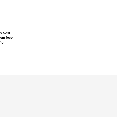
os com
te
m foco
.
fio