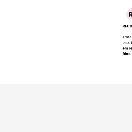
REC
Trat
esse 
em re
.
fibra