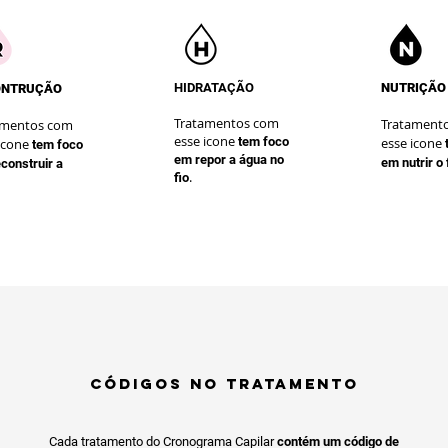
HIDRATAÇÃO
NUTRIÇÃO
ONTRUÇÃO
Tratamentos com
Tratament
amentos com
esse icone
te
m foco
esse icone
icone
te
m foco
em repor a água no
em nutrir o 
construir a
.
fio
CÓDIGOS NO TRATAMENTO
Cada tratamento do Cronograma Capilar
contém um código de