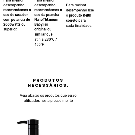
Para melhor
Para melhor
desempenho
desempenho
Para melhor
recomendamos o
recomendamos o
desempenho use
uso de secador
uso da prancha
o
produto Kelth
com potencia de
NanoTtitanium
correto
para
2000watts
ou
Babyliss
cada finalidade.
superior.
original
ou
similar que
atinja 230°C /
450°F.
PRODUTOS
NECESSÁRIOS.
Veja abaixo os produtos que serão
utilizados neste procedimento