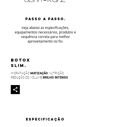
PASSO A PASSO.
eja abaixo as especificaç
ões,
V
equipamentos necessários, produtos e
sequência correta para melhor
aproveitamento no fio
.
BOTOX
SLIM.
HIDRATAÇÃO
MATIZAÇÃO
NUTRIÇÃO
REDUÇÃO DO VOLUME
BRILHO INTENSO
ESPECIFICAÇÃO