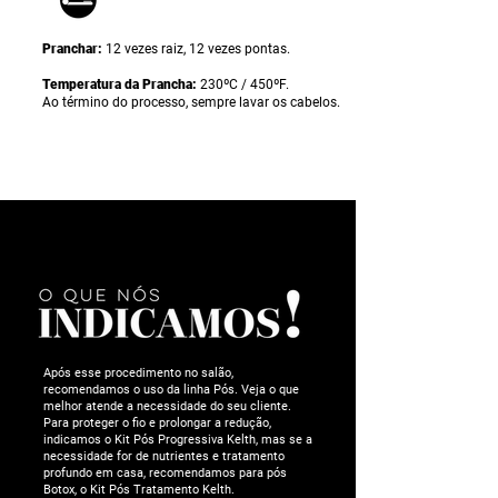
Pranchar:
12 vezes raiz, 12 vezes pontas.
Temperatura da Prancha:
230ºC / 450ºF.
Ao término do processo, sempre lavar os cabelos.
Após esse procedimento no salão,
recomendamos o uso da linha Pós. Veja o que
melhor atende a necessidade do seu cliente.
Para proteger o fio e prolongar a redução,
indicamos o Kit Pós Progressiva Kelth, mas se a
necessidade for de nutrientes e tratamento
profundo em casa, recomendamos para pós
Botox, o Kit Pós Tratamento Kelth.