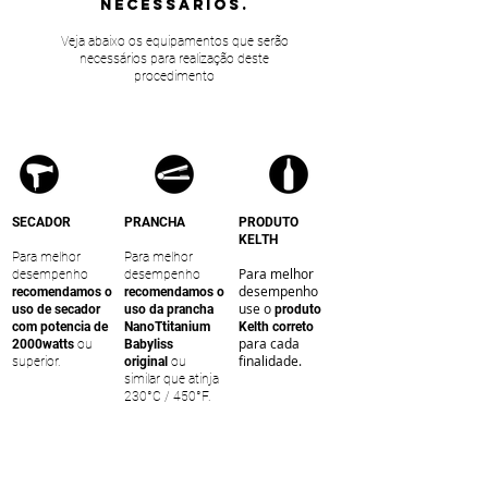
NECESSÁRIOS.
Veja abaixo os equipamentos que serão
necessários para realização deste
procedimento
SECADOR
PRANCHA
PRODUTO
KELTH
Para melhor
Para melhor
Para melhor
desempenho
desempenho
desempenho
recomendamos o
recomendamos o
use o
uso de secador
uso da prancha
produto
com potencia de
NanoTtitanium
Kelth correto
para cada
2000watts
ou
Babyliss
finalidade.
superior.
original
ou
similar que atinja
230°C / 450°F.