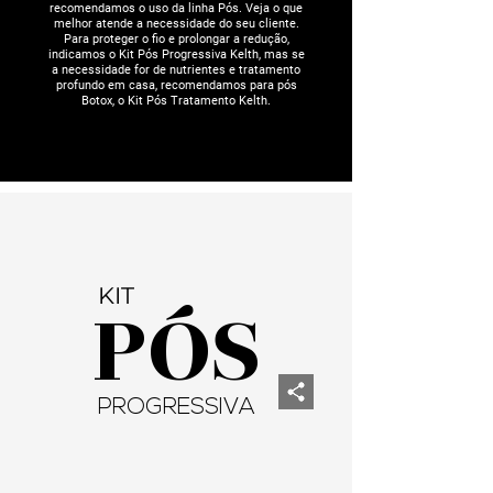
recomendamos o uso da linha Pós. Veja o que
melhor atende a necessidade do seu cliente.
Para proteger o fio e prolongar a redução,
indicamos o Kit Pós Progressiva Kelth, mas se
a necessidade for de nutrientes e tratamento
profundo em casa, recomendamos para pós
Botox, o Kit Pós Tratamento Kelth.
KIT
PÓS
PROGRESSIVA