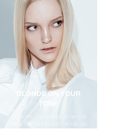
BLONDE ON YOUR
TONE
Adjust the color, intensify or remove
that unwanted yellowish the way you
always dreamed.