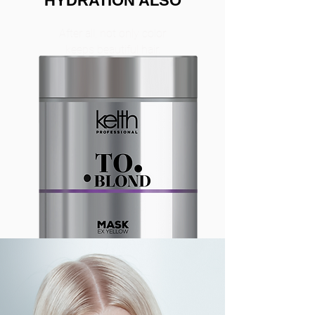
HYDRATION ALSO
After all, not only color
keeps beautiful hair.