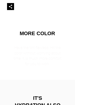
MORE COLOR
Have the tint flawless. Hit the
color without worrying about
time. It is much more comfort
for you to work.
IT'S