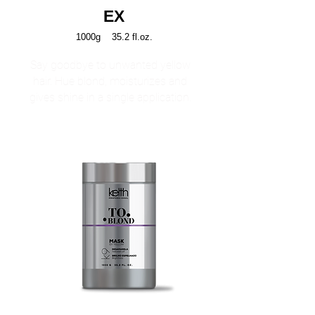
EX
1000g 35.2 fl.oz.
Say goodbye to unwanted yellow
hair. Hue blond, moisturizes and
gives shine in a single application.