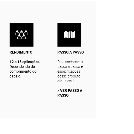
RENDIMENTO
PASSO A PASSO
12 a 15 aplicações.
Para conhecer o
Dependendo do
passo a passo e
comprimento do
especificações
cabelo.
desse produto
clique aqui.
> VER PASSO A
PASSO