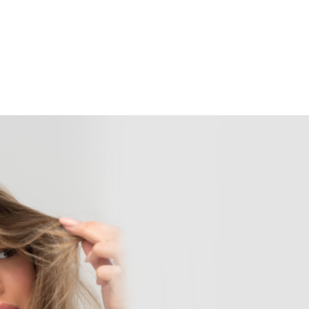
LTH STYLE
re at home, we have prepared ideal lines
rfectly maintain the procedures done in the Salon, also at home