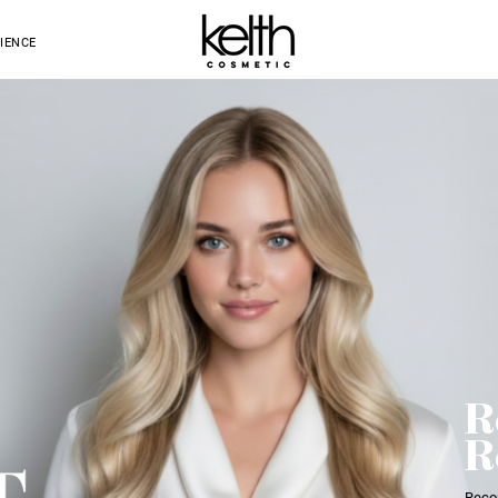
IENCE
R
R
Reco