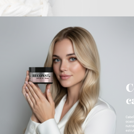
C
c
Cabel
ocasi
nutri
estru