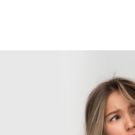
KE
To ca
to pe