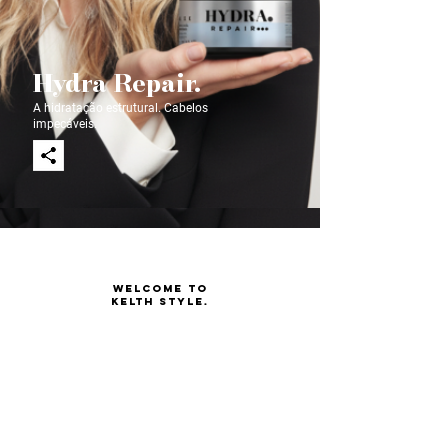
Hydra Repair.
A hidratação estrutural. Cabelos
impecáveis.
WELCOME TO
KELTH STYLE.
KELTH STYLE
To care at home, we have prepared ideal lines
to perfectly maintain the procedures done in
the Salon, also at home