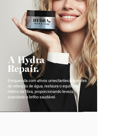
A Hydra
Repair.
Enriquecida com ativos umectantes e agentes
de retenção de água, restaura o equilíbrio
hídrico da fibra, proporcionando leveza,
suavidade e brilho saudável.