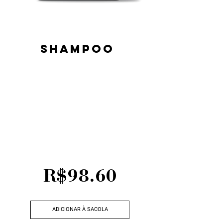
SHAMPOO
Your progressive has a need. We
balance this need in doses that
replenish daily and your look
remains perfect!
R$98.60
ADICIONAR À SACOLA