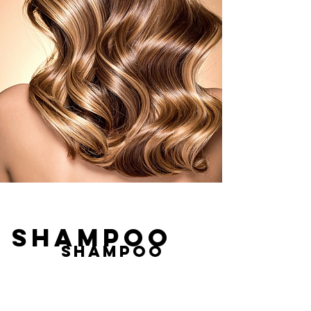
SHAMPOO
SHAMPOO
Your progressive has a need. We
balance this need in doses that