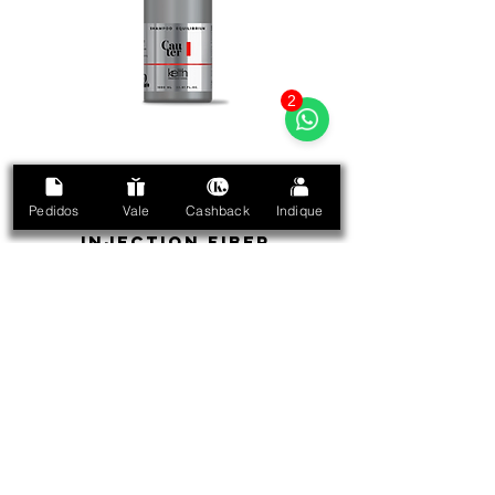
2
Pedidos
Vale
Cashback
Indique
MÁSCARA
INJECTION FIBER
1000g 35.2 fl.oz.
Recuperação desde a primeira aplicação!
É um repositor de fibras capilares que aumenta a massa e
densidade do fio. Desenvolvido especialmente para cabelos
extremamente sensibilizados por químicas fortes. Recomendada
para a reconstrução capilar.