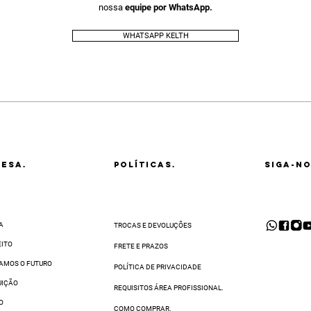
nossa
equipe por WhatsApp.
WHATSAPP KELTH
ESA.
POLÍTICAS.
SIGA-NO
A
TROCAS E DEVOLUÇÕES
EITO
FRETE E PRAZOS
AMOS O FUTURO
POLÍTICA DE PRIVACIDADE
UIÇÃO
REQUISITOS ÁREA PROFISSIONAL.
O
COMO COMPRAR.