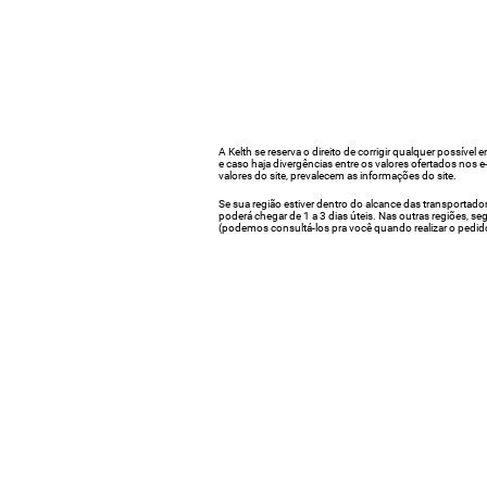
A Kelth se reserva o direito de corrigir qualquer possível e
e caso haja divergências entre os valores ofertados nos 
valores do site, prevalecem as informações do site.
Se sua região estiver dentro do alcance das transportado
poderá chegar de 1 a 3 dias úteis. Nas outras regiões, s
(podemos consultá-los pra você quando realizar o pedid