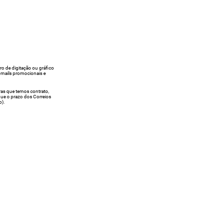
rro de digitação ou gráfico
e-mails promocionais e
ras que temos contrato,
egue o prazo dos Correios
o).