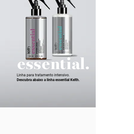
essential.
Linha para tratamento intensivo.
Descubra abaixo a linha essential Kelth.