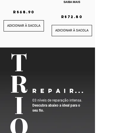
SAIBA MAIS
R$68.90
R$72.80
ADICIONAR À SACOLA
ADICIONAR À SACOLA
T
R
R E P A I R...
I
03 níveis de reparação intensa.
Descubra abaixo a ideal para o
seu fio.
O