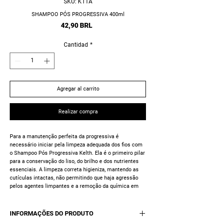
SKU: K11A
SHAMPOO PÓS PROGRESSIVA 400ml
Precio
42,90 BRL
Cantidad
*
Agregar al carrito
Realizar compra
Para a manutenção perfeita da
progressiva
é
necessário iniciar pela limpeza adequada dos fios com
o
Shampoo Pós Progressiva Kelth.
Ela é o primeiro pilar
para a conservação do liso, do brilho e dos nutrientes
essenciais.
A limpeza correta higieniza, mantendo as
cutículas intactas, não permitindo que haja agressão
pelos agentes limpantes e a remoção da química
em
um curto período de tempo. Os níveis de pH mantêm-se
baixos e equilibrados.
INFORMAÇÕES DO PRODUTO