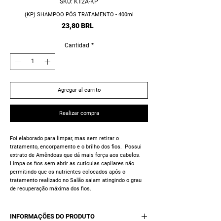
SKU: K12A-KP
(KP) SHAMPOO PÓS TRATAMENTO - 400ml
Precio
23,80 BRL
Cantidad
*
Agregar al carrito
Realizar compra
Foi elaborado para limpar, mas sem retirar o
tratamento, encorpamento e o brilho dos fios. Possui
extrato de Amêndoas que dá mais força aos cabelos.
Limpa os fios sem abrir as cutículas capilares não
permitindo que os nutrientes colocados após o
tratamento realizado no Salão saiam atingindo o grau
de recuperação máxima dos fios.
INFORMAÇÕES DO PRODUTO