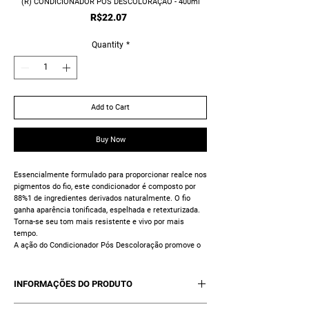
(R) CONDICIONADOR PÓS DESCOLORAÇÃO - 400ml
Price
R$22.07
Quantity
*
Add to Cart
Buy Now
Essencialmente formulado para proporcionar realce nos
pigmentos do fio, este condicionador é composto por
88%1 de ingredientes derivados naturalmente. O fio
ganha aparência tonificada, espelhada e retexturizada.
Torna-se seu tom mais resistente e vivo por mais
tempo.
A ação do Condicionador Pós Descoloração promove o
selamento das cutículas para que os nutrientes do fio
permaneçam ali e não sofram ações externas do clima
e sol além de mantê-los encorpado e resistente por
INFORMAÇÕES DO PRODUTO
mais tempo.