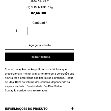
SKU: K5/2B-P
(P) SLIM MASK - 1Kg
Precio
82,66 BRL
Cantidad
*
Agregar al carrito
Realizar compra
Sua formulação contém polímeros catiônicos que
proporcionam melhor alinhamento e uma coloração que
neutraliza o amarelado dos fios loiros e brancos. Reduz
de 70 a 100% do volume dos cabelos, dependendo da
espessura do fio. Durabilidade: De 45 a 60 dias.
Sua ação corrige tons amarelados.
INFORMAÇÕES DO PRODUTO