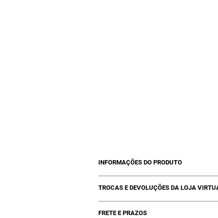
INFORMAÇÕES DO PRODUTO
01 Power Protein Kelth - 500ml
TROCAS E DEVOLUÇÕES DA LOJA VIRTU
Trocas poderão ocorrer se estiver com
FRETE E PRAZOS
qualidade do produto, entre em conta