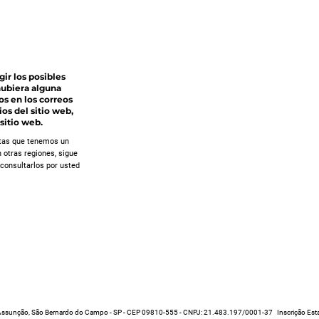
ir los posibles
 hubiera alguna
os en los correos
os del sitio web,
sitio web.
istas que tenemos un
 otras regiones, sigue
 consultarlos por usted
1, Assunção, São Bernardo do Campo - SP - CEP 09810-555 - CNPJ: 21.483.197/0001-37 Inscrição Es