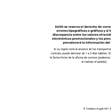
Kelth se reserva el derecho de correg
errores tipográficos o gráficos y si
discrepancia entre los valores ofrecid
electrónicos promocionales y los preci
prevalecerá la información del 
Si su región está al alcance de los transport
contrato, puede demorar de 1 a 3 días hábiles. En
la fecha límite de la oficina de correos (podemos
al realizar el pedido).
R. Cristiano Angeli, 56