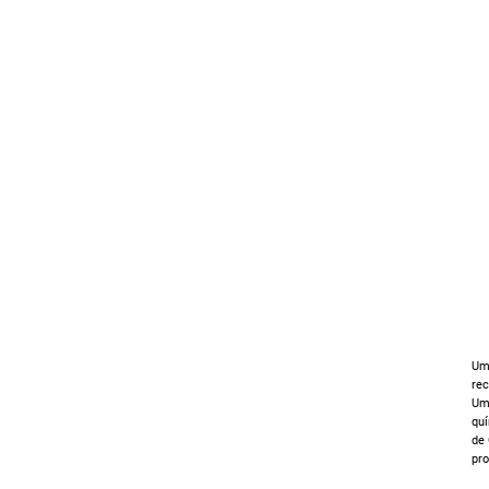
Um 
rec
Um 
qu
de 
pro