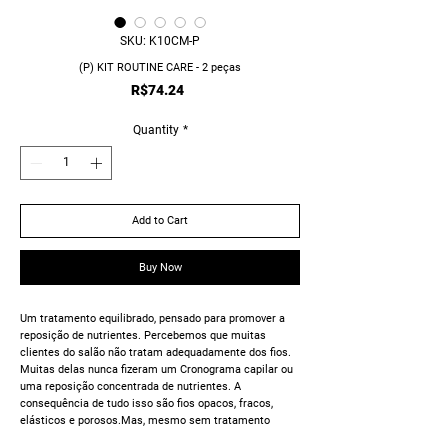
SKU: K10CM-P
(P) KIT ROUTINE CARE - 2 peças
Price
R$74.24
Quantity
*
Add to Cart
Buy Now
Um tratamento equilibrado, pensado para promover a
reposição de nutrientes. Percebemos que muitas
clientes do salão não tratam adequadamente dos fios.
Muitas delas nunca fizeram um Cronograma capilar ou
uma reposição concentrada de nutrientes. A
consequência de tudo isso são fios opacos, fracos,
elásticos e porosos.Mas, mesmo sem tratamento
adequado, as mesmas clientes querem fazer químicas,