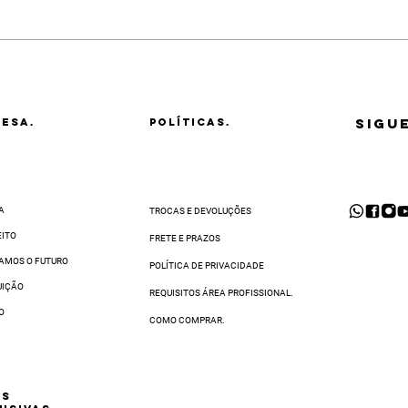
ral de Atendimento, você deve:
ê precisava para transformar seu Salão em um novo parceiro Kelth e ala
 código de postagem em mãos;
 a região.
 produto a ser trocado. Vamos retirá-lo na sua casa ou em qualquer end
 o CEP ao finalizar sua compra
r e-mail em até
48 horas
após a abertura da solicitação de troca.
o de Distribuição. Depois de recebê-lo, faremos uma inspeção e, se tudo 
al de WhatsApp
. O prazo para completar a sua solicitação de troca varia 
SIGU
ESA.
POLÍTICAS.
A
TROCAS E DEVOLUÇÕES
EITO
FRETE E PRAZOS
AMOS O FUTURO
POLÍTICA DE PRIVACIDADE
UIÇÃO
REQUISITOS ÁREA PROFISSIONAL.
O
COMO COMPRAR.
AS