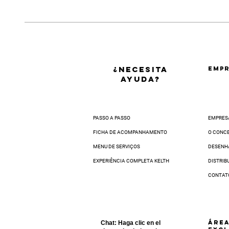
Para trocar um produto através da Cent
Esta é a oportunidade perfeita que voc
• Ir a uma agência dos Correios com o
O prazo de entrega varia de acordo com
• Ou agendar uma data para a coleta do
Para estimar a data aproximada, insira
Você receberá o código de postagem po
Seu produto será enviado ao nosso Centr
Vale-Troca em até
5 dias via nosso can
¿NECESITA
EMPR
32 dias úteis.
AYUDA?
PASSO A PASSO
EMPRES
FICHA DE ACOMPANHAMENTO
O CONC
MENU DE SERVIÇOS
DESENH
EXPERIÊNCIA COMPLETA KELTH
DISTRIB
CONTAT
ÁRE
Chat:
Haga clic en el