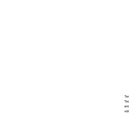
Ten
Tec
em 
vol