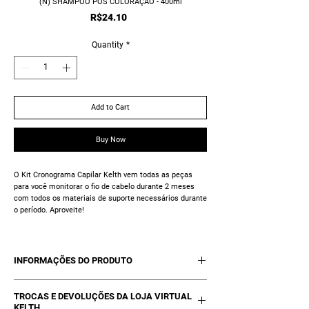
(N) SHAMPOO PÓS COLORAÇÃO - 400ml
Price
R$24.10
Quantity
*
Add to Cart
Buy Now
O Kit Cronograma Capilar Kelth vem todas as peças
para você monitorar o fio de cabelo durante 2 meses
com todos os materiais de suporte necessários durante
o período. Aproveite!
INFORMAÇÕES DO PRODUTO
Com esse Kit você consegue fazer:
TROCAS E DEVOLUÇÕES DA LOJA VIRTUAL
Reconstrução, Cauterização,
KELTH