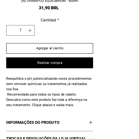
(N) SHAMPOO EQUILIBRIUM - 400ml
Precio
31,90 BRL
Cantidad
*
Agregar al carrito
Realizar compra
Reequilibra o pH, potencializando novos procedimentos
sem remover químicas ou tratamentos já realizados
nos fios.
Recomendado para todos os tipos de cabelo.
Descubra como este produto faz toda a diferença no
seu tratamento. Clique abaixo e saiba mais.
INFORMAÇÕES DO PRODUTO
01 Shampoo Equilibrium Kelth - 400ml
TROCAS E DEVOLUÇÕES DA LOJA VIRTUAL