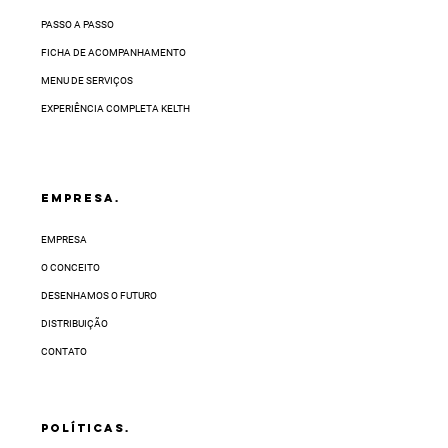
dias via nosso canal de WhatsApp
. O prazo
PASSO A PASSO
para completar a sua solicitação de troca
FICHA DE ACOMPANHAMENTO
varia conforme a sua região e pode levar até
32 dias úteis.
MENU DE SERVIÇOS
EXPERIÊNCIA COMPLETA KELTH
EMPRESA.
EMPRESA
O CONCEITO
DESENHAMOS O FUTURO
DISTRIBUIÇÃO
CONTATO
POLÍTICAS.