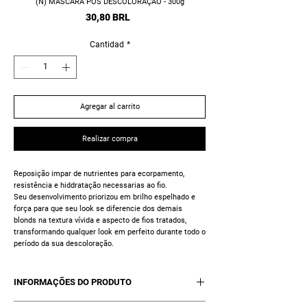
(N) MÁSCARA PÓS DESCOLORAÇÃO - 300g
Precio
30,80 BRL
Cantidad
*
Agregar al carrito
Realizar compra
Reposição impar de nutrientes para ecorpamento,
resistência e hiddratação necessarias ao fio.
Seu desenvolvimento priorizou em brilho espelhado e
força para que seu look se diferencie dos demais
blonds na textura vívida e aspecto de fios tratados,
transformando qualquer look em perfeito durante todo o
período da sua descoloração.
INFORMAÇÕES DO PRODUTO