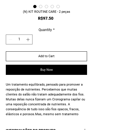
(N) KIT ROUTINE CARE - 2 peças
Price
R$97.50
Quantity
*
Add to Cart
Buy Now
Um tratamento equilibrado, pensado para promover a
reposição de nutrientes. Percebemos que muitas
clientes do salão não tratam adequadamente dos fios.
Muitas delas nunca fizeram um Cronograma capilar ou
uma reposição concentrada de nutrientes. A
consequência de tudo isso são fios opacos, fracos,
elásticos e porosos.Mas, mesmo sem tratamento
adequado, as mesmas clientes querem fazer químicas,
fragilizando ainda mais os fios.