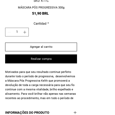
SKU: K11C
MÁSCARA PÓS PROGRESSIVA 300g
Precio
51,90 BRL
Cantidad
*
Agregar al carrito
Realizar compra
Motivados para que seu
resultado continue perfeito
durante todo o período de progressiva
, desenvolvemos
a
Máscara Pós Progressiva Kelth
que promoverá a
devolução de toda a carga necessária para que seu fio
continue com a mesma vitalidade, brilho espelhado e
alisamento. Para você brilhar não apenas nas semanas
recentes ao procedimento, mas em todo o período de
duração.
Que tal ter o mesmo brilho, alinhamento e maciez como
INFORMAÇÕES DO PRODUTO