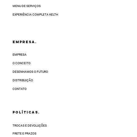
varia conforme a sua região e pode levar até
32 dias úteis.
MENU DE SERVIÇOS
EXPERIÊNCIA COMPLETA KELTH
EMPRESA.
EMPRESA
O CONCEITO
DESENHAMOS O FUTURO
DISTRIBUIÇÃO
CONTATO
POLÍTICAS.
TROCAS E DEVOLUÇÕES
FRETE E PRAZOS