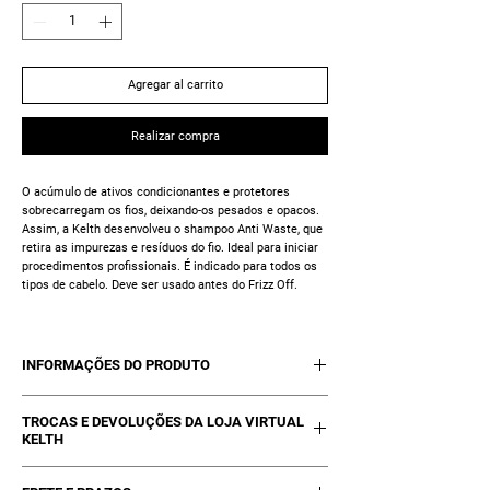
Agregar al carrito
Realizar compra
O acúmulo de ativos condicionantes e protetores
sobrecarregam os fios, deixando-os pesados e opacos.
Assim, a Kelth desenvolveu o shampoo Anti Waste, que
retira as impurezas e resíduos do fio. Ideal para iniciar
procedimentos profissionais. É indicado para todos os
tipos de cabelo. Deve ser usado antes do Frizz Off.
INFORMAÇÕES DO PRODUTO
01 Shampoo Anti Waste - 1L
TROCAS E DEVOLUÇÕES DA LOJA VIRTUAL
KELTH
Trocas poderão ocorrer se estiver com a