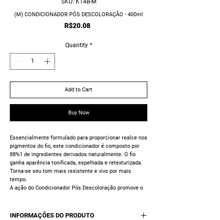
SKU: K14B-M
(M) CONDICIONADOR PÓS DESCOLORAÇÃO - 400ml
Price
R$20.08
Quantity
*
Add to Cart
Buy Now
Essencialmente formulado para proporcionar realce nos
pigmentos do fio, este condicionador é composto por
88%1 de ingredientes derivados naturalmente. O fio
ganha aparência tonificada, espelhada e retexturizada.
Torna-se seu tom mais resistente e vivo por mais
tempo.
A ação do Condicionador Pós Descoloração promove o
selamento das cutículas para que os nutrientes do fio
permaneçam ali e não sofram ações externas do clima
e sol além de mantê-los encorpado e resistente por
INFORMAÇÕES DO PRODUTO