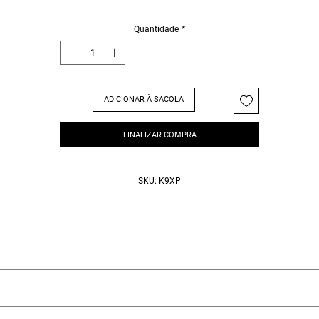
a adeus aos amarelados indesejados. Essa máscara super concentrada matiza, hidrata e
lho em uma única aplicação. Atende vários tons de loiro, como: Platinado, perolado, baby
nd e dourado.
Quantidade
*
ADICIONAR À SACOLA
FINALIZAR COMPRA
SKU: K9XP
 - 200g
ou desistência é possível e fizemos uma lista com informações importan