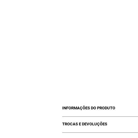
Dig
bri
blo
INFORMAÇÕES DO PRODUTO
01 Máscara matizadora Ex Yellow Kelth
TROCAS E DEVOLUÇÕES
Trocar seu produto por arrependimento 