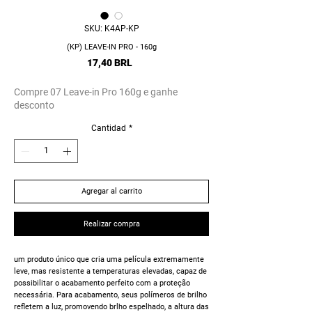
SKU: K4AP-KP
(KP) LEAVE-IN PRO - 160g
Precio
17,40 BRL
Compre 07 Leave-in Pro 160g e ganhe
desconto
Cantidad
*
Agregar al carrito
Realizar compra
um produto único que cria uma película extremamente
leve, mas resistente a temperaturas elevadas, capaz de
possibilitar o acabamento perfeito com a proteção
necessária. Para acabamento, seus polímeros de brilho
refletem a luz, promovendo brlho espelhado, a altura das