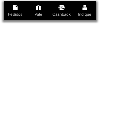
Chat:
Haga clic en el icono de
abajo en la esquina inferior
Pedidos
Vale
Cashback
Indique
derecha de la pantalla
Kelth se reserva el derecho de
corregir los posibles errores
tipográficos o gráficos y si
hubiera alguna discrepancia
entre los valores ofrecidos en los
correos electrónicos
promocionales y los precios del
sitio web, prevalecerá la
información del sitio web.
Si su región está al alcance de los transportistas