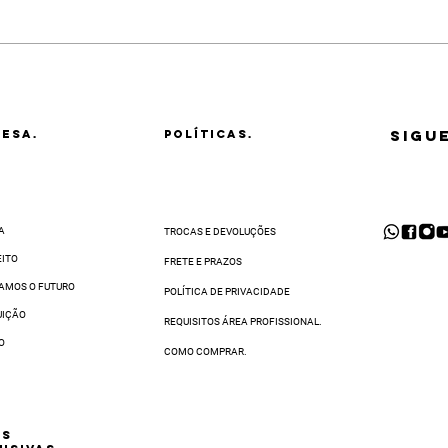
ral de Atendimento, você deve:
ê precisava para transformar seu Salão em um novo parceiro Kelth e ala
 código de postagem em mãos;
 a região.
 produto a ser trocado. Vamos retirá-lo na sua casa ou em qualquer end
 o CEP ao finalizar sua compra
r e-mail em até
48 horas
após a abertura da solicitação de troca.
o de Distribuição. Depois de recebê-lo, faremos uma inspeção e, se tudo 
al de WhatsApp
. O prazo para completar a sua solicitação de troca varia 
SIGU
ESA.
POLÍTICAS.
A
TROCAS E DEVOLUÇÕES
EITO
FRETE E PRAZOS
AMOS O FUTURO
POLÍTICA DE PRIVACIDADE
UIÇÃO
REQUISITOS ÁREA PROFISSIONAL.
O
COMO COMPRAR.
AS