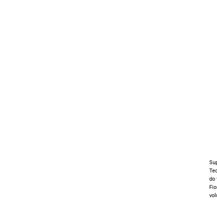
Sup
Tec
do 
Fio
vo