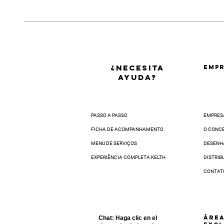
Para trocar um produto através da Cent
Esta é a oportunidade perfeita que voc
• Ir a uma agência dos Correios com o
O prazo de entrega varia de acordo com
• Ou agendar uma data para a coleta do
Para estimar a data aproximada, insira
Você receberá o código de postagem po
Seu produto será enviado ao nosso Centr
Vale-Troca em até
5 dias via nosso can
¿NECESITA
EMPR
32 dias úteis.
AYUDA?
PASSO A PASSO
EMPRES
FICHA DE ACOMPANHAMENTO
O CONC
MENU DE SERVIÇOS
DESENH
EXPERIÊNCIA COMPLETA KELTH
DISTRIB
CONTAT
ÁRE
Chat:
Haga clic en el