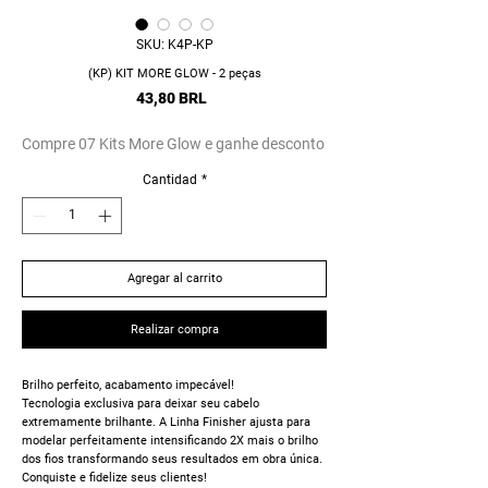
SKU: K4P-KP
(KP) KIT MORE GLOW - 2 peças
Precio
43,80 BRL
Compre 07 Kits More Glow e ganhe desconto
Cantidad
*
Agregar al carrito
Realizar compra
Brilho perfeito, acabamento impecável!
Tecnologia exclusiva para deixar seu cabelo
extremamente brilhante. A Linha Finisher ajusta para
modelar perfeitamente intensificando 2X mais o brilho
dos fios transformando seus resultados em obra única.
Conquiste e fidelize seus clientes!