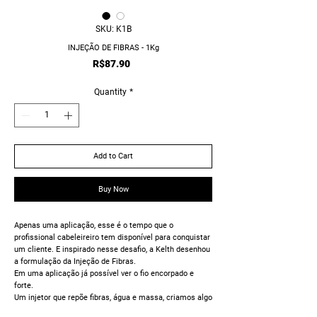
SKU: K1B
INJEÇÃO DE FIBRAS - 1Kg
Price
R$87.90
Quantity
*
Add to Cart
Buy Now
Apenas uma aplicação, esse é o tempo que o
profissional cabeleireiro tem disponível para conquistar
um cliente. E inspirado nesse desafio, a Kelth desenhou
a formulação da Injeção de Fibras.
Em uma aplicação já possível ver o fio encorpado e
forte.
Um injetor que repõe fibras, água e massa, criamos algo
execpcionalmente concentrado, recuperando os fios