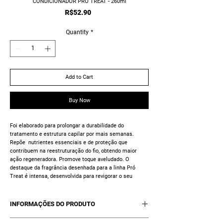
CONDICIONADOR PRÓ TREAT - 260ml
Price
R$52.90
Quantity
*
Add to Cart
Buy Now
Foi elaborado para prolongar a durabilidade do
tratamento e estrutura capilar por mais semanas.
Repõe nutrientes essenciais e de proteção que
contribuem na reestruturação do fio, obtendo maior
ação regeneradora. Promove toque aveludado. O
destaque da fragrância desenhada para a linha Pró
Treat é intensa, desenvolvida para revigorar o seu
momento.
INFORMAÇÕES DO PRODUTO