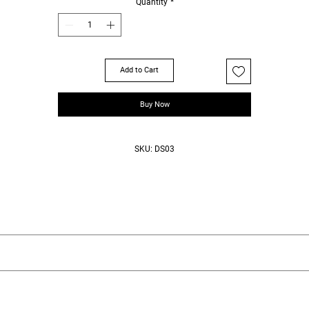
ndições de preços e descontos Premium.
Quantity
*
RCELAMENTO:
 em 12X com juros da operadora de cartão.
Add to Cart
RMA DE PAGAMENTO:
preços da Loja de Distribuição são todos para pagamento à vista.
Buy Now
ETE:
scolha da transportadora e o valor do frete são de responsabilidade do distribuidor.
SKU: DS03
xclusividade
ou desistência é possível e fizemos uma lista com informações importan
r é entrar em contato com nosso SAC (Serviço de Atendimento ao Cliente 