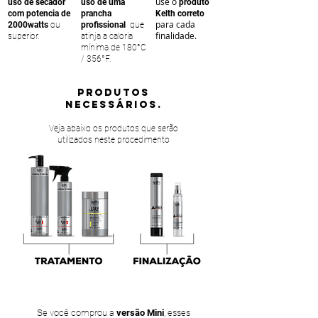
use o
uso de secador
uso de uma
produto
com potencia de
prancha
Kelth correto
para cada
2000watts
ou
profissional
que
finalidade.
superior.
atinja a caloria
mínima de 180°C
/ 356°F.
PRODUTOS
NECESSÁRIOS.
Veja abaixo os produtos que serão
utilizados neste procedimento
Se você comprou a
versão Mini
, esses