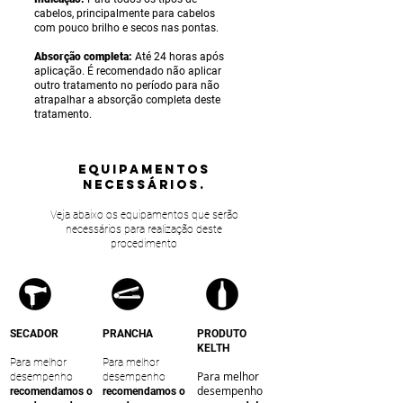
cabelos, principalmente para cabelos
com pouco brilho e secos nas pontas.
Absorção completa:
Até 24 horas após
aplicação. É recomendado não aplicar
outro tratamento no período para não
atrapalhar a absorção completa deste
tratamento.
equipamentos
NECESSÁRIOS.
Veja abaixo os equipamentos que serão
necessários para realização deste
procedimento
SECADOR
PRANCHA
PRODUTO
KELTH
Para melhor
Para melhor
Para melhor
desempenho
desempenho
desempenho
recomendamos o
recomendamos o