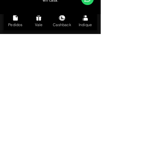
em casa.
Pedidos
Vale
Cashback
Indique
KIT
PÓS
TRATAMENTO