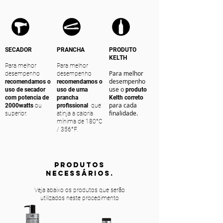
SECADOR
PRANCHA
PRODUTO
KELTH
Para melhor
Para melhor
Para melhor
desempenho
desempenho
desempenho
recomendamos o
recomendamos o
use o
uso de secador
uso de uma
produto
com potencia de
prancha
Kelth correto
para cada
2000watts
ou
profissional
que
finalidade.
superior.
atinja a caloria
mínima de 180°C
/ 356°F.
PRODUTOS
NECESSÁRIOS.
Veja abaixo os produtos que serão
utilizados neste procedimento