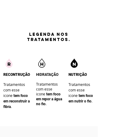
LEGENDA nos
tratamentos.
RECONTRUÇÃO
HIDRATAÇÃO
NUTRIÇÃO
Tratamentos
Tratamentos
Tratamentos
com esse
com esse
com esse
icone
te
m foco
icone
icone
te
m foco
te
m foco
em repor a água
.
em reconstruir a
em nutrir o fio
.
no fio
.
fibra