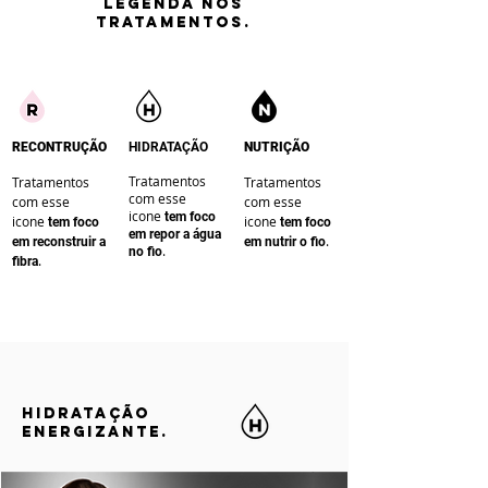
LEGENDA nos
tratamentos.
RECONTRUÇÃO
HIDRATAÇÃO
NUTRIÇÃO
Tratamentos
Tratamentos
Tratamentos
com esse
com esse
com esse
icone
te
m foco
icone
icone
te
m foco
te
m foco
em repor a água
.
em reconstruir a
em nutrir o fio
.
no fio
.
fibra
HIDRATAÇÃO
ENERGIZANTE.