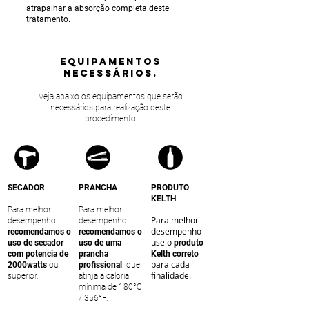
atrapalhar a absorção completa deste
tratamento.
equipamentos
NECESSÁRIOS.
Veja abaixo os equipamentos que serão
necessários para realização deste
procedimento
SECADOR
PRANCHA
PRODUTO
KELTH
Para melhor
Para melhor
Para melhor
desempenho
desempenho
desempenho
recomendamos o
recomendamos o
use o
uso de secador
uso de uma
produto
com potencia de
prancha
Kelth correto
para cada
2000watts
ou
profissional
que
finalidade.
superior.
atinja a caloria
mínima de 180°C
/ 356°F.