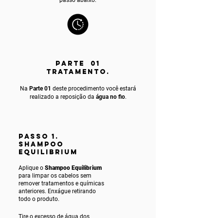
PARTE 01
TRATAMENTO.
Na
Parte 01
deste procedimento você estará
realizado a reposição da
água no fio
.
PASSO 1.
SHAMPOO
EQUILIBRIUM
Aplique o
Shampoo Equilibrium
para limpar os cabelos sem
remover tratamentos e químicas
anteriores. Enxágue ret
irando
todo o produto.
Tire o excesso de água dos