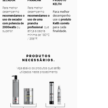
SECADOR
PRANCHA
PRODUTO
KELTH
Para melhor
Para melhor
Para melhor
desempenho
desempenho
desempenho
recomendamos o
recomendamos o
use o
uso de secador
uso de uma
produto
com potencia de
prancha
Kelth correto
para cada
2000watts
ou
profissional
que
finalidade.
superior.
atinja a caloria
mínima de 180°C
/ 356°F.
PRODUTOS
NECESSÁRIOS.
Veja abaixo os produtos que serão
utilizados neste procedimento