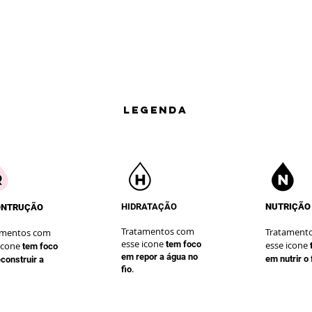
LEGENDA
HIDRATAÇÃO
NUTRIÇÃO
ONTRUÇÃO
Tratamentos com
Tratament
amentos com
esse icone
te
m foco
esse icone
icone
te
m foco
em repor a água no
em nutrir o 
construir a
.
fio