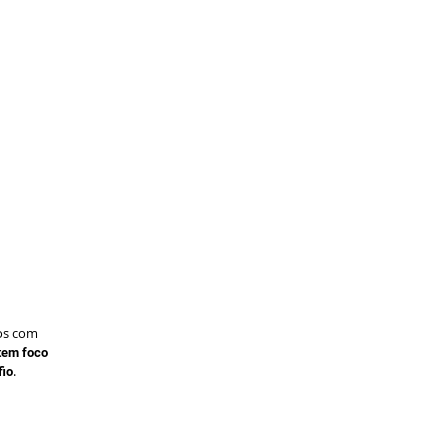
os com
te
m foco
.
fio