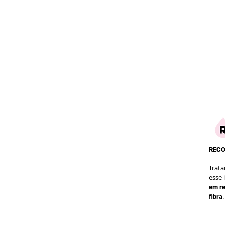
REC
Trat
esse 
em re
.
fibra