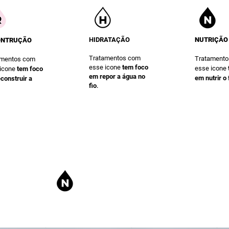
HIDRATAÇÃO
NUTRIÇÃO
ONTRUÇÃO
Tratamentos com
Tratament
amentos com
esse icone
te
m foco
esse icone
 icone
te
m foco
em repor a água no
em nutrir o 
construir a
.
fio