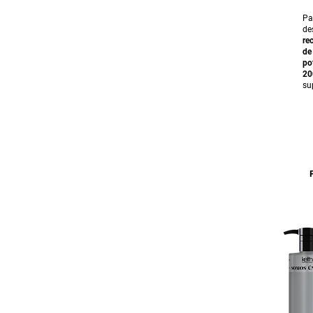
Pa
de
re
de
po
20
su