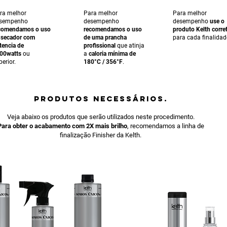
ra melhor
Para melhor
Para melhor
sempenho
desempenho
desempenho
use o
comendamos o uso
recomendamos o uso
produto Kelth corre
 secador com
de uma prancha
para cada finalidad
tencia de
profissional
que atinja
00watts
ou
a
caloria mínima de
perior.
180°C / 356°F
.
PRODUTOS NECESSÁRIOS.
Veja abaixo os produtos que serão utilizados neste procedimento.
Para obter o acabamento com 2X mais brilho
, recomendamos a linha de
finalização Finisher da Kelth.