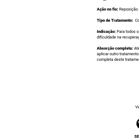
Ação no fio:
Reposição 
Tipo de Tratamento:
Co
Indicação:
Para todos o
dificuldade na recuperaç
Absorção completa:
Até
aplicar outro tratament
completa deste tratame
Ve
S