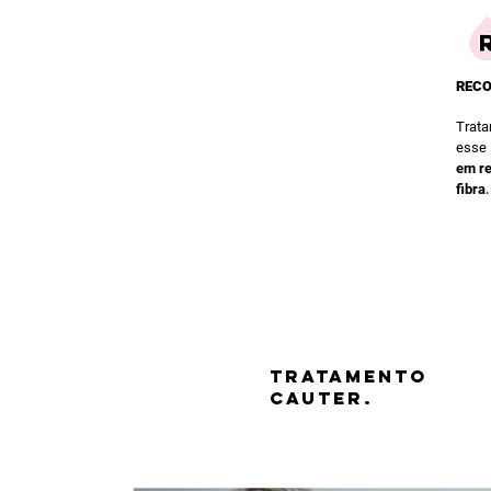
REC
Trat
esse
em re
.
fibra
TRATAMENTO
CAUTER.