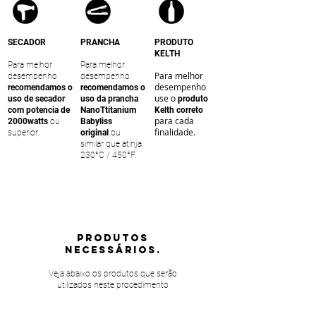
SECADOR
PRANCHA
PRODUTO
KELTH
Para melhor
Para melhor
Para melhor
desempenho
desempenho
desempenho
recomendamos o
recomendamos o
use o
uso de secador
uso da prancha
produto
com potencia de
NanoTtitanium
Kelth correto
para cada
2000watts
ou
Babyliss
finalidade.
superior.
original
ou
similar que atinja
230°C / 450°F.
PRODUTOS
NECESSÁRIOS.
Veja abaixo os produtos que serão
utilizados neste procedimento