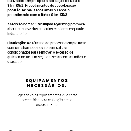
realizados sempre após a aplicação do
Botox
Slim-K5/2
. Procedimentos de descoloração
poderão ser realizados antes ou após o
procedimento com o
Botox Slim-K5/2
.
Absorção no fio:
O
Shampoo Hydrating
promove
abertura suave das cutículas capilares enquanto
hidrata o fio.
Finalização:
Ao término do processo sempre lavar
com um shampoo neutro sem sal e um
condicionador para remover o excesso de
química no fio. Em seguida, secar com as mãos e
o secador.
equipamentos
NECESSÁRIOS.
Veja abaixo os equipamentos que serão
necessários para realização deste
procedimento