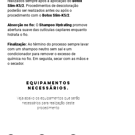
realizados sempre após a aplicação do
Botox
Slim-K5/2
. Procedimentos de descoloração
poderão ser realizados antes ou após o
procedimento com o
Botox Slim-K5/2
.
Absorção no fio:
O
Shampoo Hydrating
promove
abertura suave das cutículas capilares enquanto
hidrata o fio.
Finalização:
Ao término do processo sempre lavar
com um shampoo neutro sem sal e um
condicionador para remover o excesso de
química no fio. Em seguida, secar com as mãos e
o secador.
equipamentos
NECESSÁRIOS.
Veja abaixo os equipamentos que serão
necessários para realização deste
procedimento