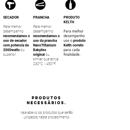
SECADOR
PRANCHA
PRODUTO
KELTH
Para melhor
Para melhor
Para melhor
desempenho
desempenho
desempenho
recomendamos o
recomendamos o
use o
uso de secador
uso da prancha
produto
com potencia de
NanoTtitanium
Kelth correto
para cada
2000watts
ou
Babyliss
finalidade.
superior.
original
ou
similar que atinja
230°C / 450°F.
PRODUTOS
NECESSÁRIOS.
Veja abaixo os produtos que serão
utilizados neste procedimento