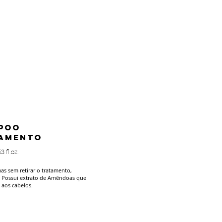
POO
TAMENTO
 fl.oz.
as sem retirar o tratamento,
. Possui extrato de Amêndoas que
 aos cabelos.