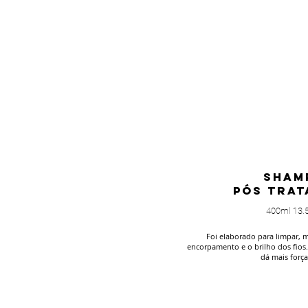
SHAM
PÓS TRA
400ml 13.53
Foi elaborado para limpar, m
encorpamento e o brilho dos fios
dá mais força