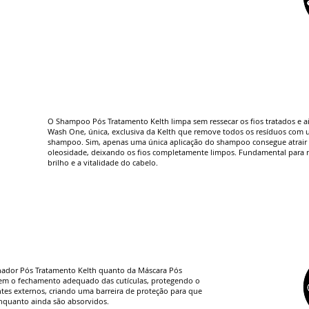
O Shampoo Pós Tratamento Kelth limpa sem ressecar os fios tratados e a
Wash One, única, exclusiva da Kelth que remove todos os resíduos com 
shampoo. Sim, apenas uma única aplicação do shampoo consegue atrair as
oleosidade, deixando os fios completamente limpos. Fundamental para 
brilho e a vitalidade do cabelo.
nador Pós Tratamento Kelth quanto da Máscara Pós
em o fechamento adequado das cutículas, protegendo o
ntes externos, criando uma barreira de proteção para que
enquanto ainda são absorvidos.