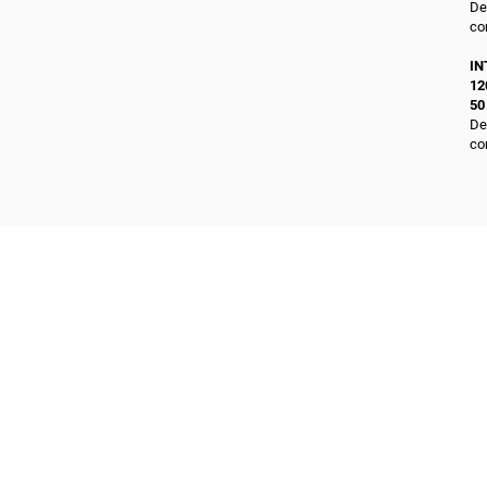
De
co
IN
12
50
De
co