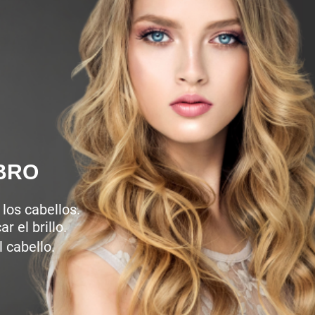
BRO
 los cabellos.
r el brillo.
l cabello.